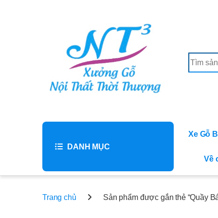
Skip to navigation
Skip to content
Search f
Xe Gỗ 
DANH MỤC
Về 
Trang chủ
Sản phẩm được gắn thẻ “Quầy B