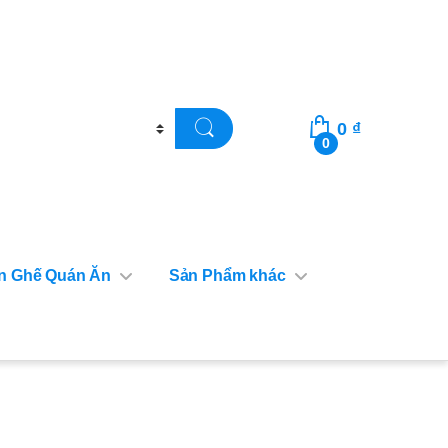
0
₫
0
n Ghế Quán Ăn
Sản Phẩm khác