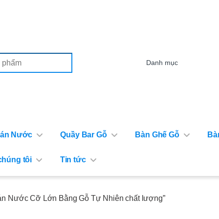
or:
Bán Nước
Quầy Bar Gỗ
Bàn Ghế Gỗ
Bà
chúng tôi
Tin tức
án Nước Cỡ Lớn Bằng Gỗ Tự Nhiên chất lượng”