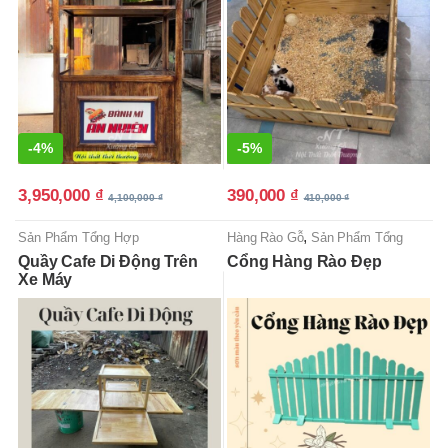
-
4%
-
5%
3,950,000
₫
390,000
₫
4,100,000
₫
410,000
₫
,
Sản Phẩm Tổng Hợp
Hàng Rào Gỗ
Sản Phẩm Tổng
Hợp
Quầy Cafe Di Động Trên
Cổng Hàng Rào Đẹp
Xe Máy