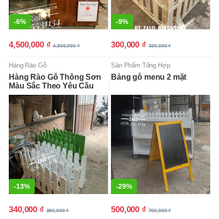
-
6%
-
9%
4,500,000
₫
300,000
₫
4,800,000
₫
330,000
₫
Hàng Rào Gỗ
Sản Phẩm Tổng Hợp
Hàng Rào Gỗ Thông Sơn
Bảng gỗ menu 2 mặt
Màu Sắc Theo Yêu Cầu
-
13%
-
29%
340,000
₫
500,000
₫
390,000
₫
700,000
₫