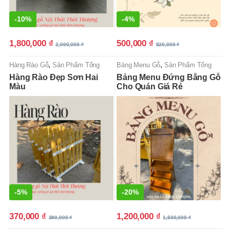
-
10%
-
4%
1,800,000
₫
500,000
₫
2,000,000
₫
520,000
₫
,
,
Hàng Rào Gỗ
Sản Phẩm Tổng
Bảng Menu Gỗ
Sản Phẩm Tổng
Hợp
Hợp
Hàng Rào Đẹp Sơn Hai
Bảng Menu Đứng Bằng Gỗ
Màu
Cho Quán Giá Rẻ
-
5%
-
20%
370,000
₫
1,200,000
₫
390,000
₫
1,500,000
₫