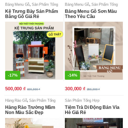
,
,
Bảng Menu Gỗ
Sản Phẩm Tổng
Bảng Menu Gỗ
Sản Phẩm Tổng
Hợp
Hợp
Kệ Trưng Bày Sản Phẩm
Bảng Menu Gỗ Sơn Màu
Bằng Gỗ Giá Rẻ
Theo Yêu Cầu
-
17%
-
14%
500,000
₫
300,000
₫
600,000
₫
350,000
₫
,
Hàng Rào Gỗ
Sản Phẩm Tổng
Sản Phẩm Tổng Hợp
Hợp
Hàng Rào Trường Mầm
Tiệm Trà Di Động Bán Vỉa
Non Màu Sắc Đẹp
Hè Giá Rẻ