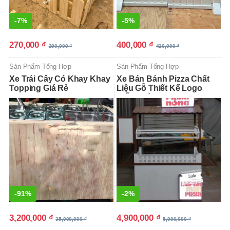
-
7%
-
5%
270,000
₫
400,000
₫
290,000
₫
420,000
₫
Sản Phẩm Tổng Hợp
Sản Phẩm Tổng Hợp
Xe Trái Cây Có Khay Khay
Xe Bán Bánh Pizza Chất
Topping Giá Rẻ
Liệu Gỗ Thiết Kế Logo
Miễn Phí
-
91%
-
2%
3,200,000
₫
4,900,000
₫
35,000,000
₫
5,000,000
₫