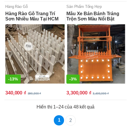
Hàng Rào Gỗ
Sản Phẩm Tổng Hợp
Hàng Rào Gỗ Trang Trí
Mẫu Xe Bán Bánh Tráng
Sơn Nhiều Màu Tại HCM
Trộn Sơn Màu Nổi Bật
-
13%
-
3%
340,000
₫
3,300,000
₫
390,000
₫
3,400,000
₫
Hiển thị 1–24 của 48 kết quả
1
2