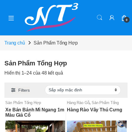
Skip to navigation
Skip to content
0
Trang chủ
Sản Phẩm Tổng Hợp
Sản Phẩm Tổng Hợp
Hiển thị 1–24 của 48 kết quả
Filters
,
Sản Phẩm Tổng Hợp
Hàng Rào Gỗ
Sản Phẩm Tổng
Hợp
Xe Bán Bánh Mì Ngang 1m
Hàng Rào Vây Thú Cưng
Màu Giả Cổ