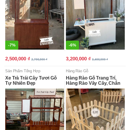
-
7%
-
6%
2,500,000
₫
3,200,000
₫
2,700,000
₫
3,400,000
₫
Sản Phẩm Tổng Hợp
Hàng Rào Gỗ
Xe Trà Trái Cây Tươi Gỗ
Hàng Rào Gỗ Trang Trí,
Tự Nhiên Đẹp
Hàng Rào Vây Cây, Chắn
Động Vật