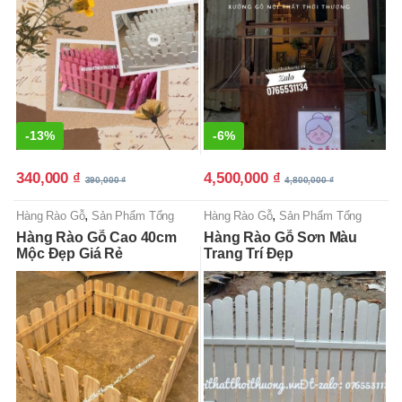
-
13%
-
6%
340,000
₫
4,500,000
₫
390,000
₫
4,800,000
₫
,
,
Hàng Rào Gỗ
Sản Phẩm Tổng
Hàng Rào Gỗ
Sản Phẩm Tổng
Hợp
Hợp
Hàng Rào Gỗ Cao 40cm
Hàng Rào Gỗ Sơn Màu
Mộc Đẹp Giá Rẻ
Trang Trí Đẹp