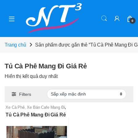
Skip to navigation
Skip to content
0
Trang chủ
Sản phẩm được gắn thẻ “Tủ Cà Phê Mang Đi G
Tủ Cà Phê Mang Đi Giá Rẻ
Hiển thị kết quả duy nhất
Filters
,
Xe Cà Phê, Xe Bán Cafe Mang Đi
Xe Gỗ Bán Nước
Tủ Cà Phê Mang Đi Giá Rẻ