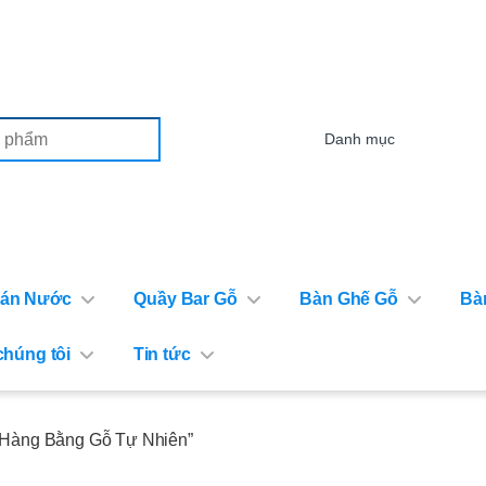
or:
Bán Nước
Quầy Bar Gỗ
Bàn Ghế Gỗ
Bà
chúng tôi
Tin tức
 Hàng Bằng Gỗ Tự Nhiên”