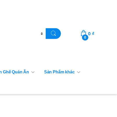
0
₫
0
n Ghế Quán Ăn
Sản Phẩm khác