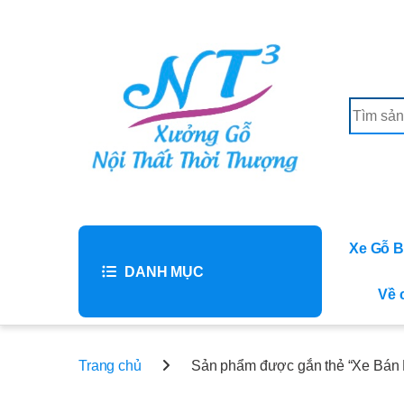
Skip to navigation
Skip to content
Search f
Xe Gỗ 
DANH MỤC
Về 
Trang chủ
Sản phẩm được gắn thẻ “Xe Bán