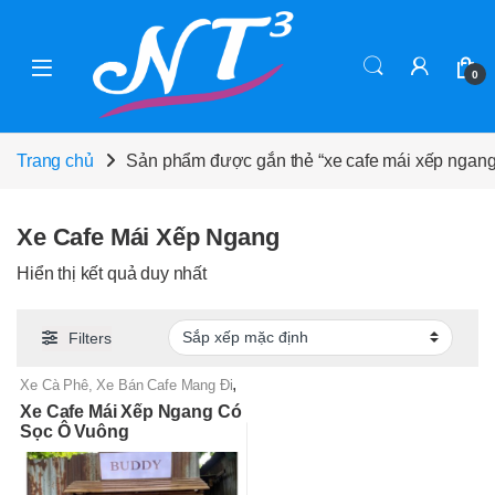
Skip to navigation
Skip to content
0
Trang chủ
Sản phẩm được gắn thẻ “xe cafe mái xếp ngang
Xe Cafe Mái Xếp Ngang
Hiển thị kết quả duy nhất
Filters
,
Xe Cà Phê, Xe Bán Cafe Mang Đi
Xe Gỗ Bán Nước
Xe Cafe Mái Xếp Ngang Có
Sọc Ô Vuông