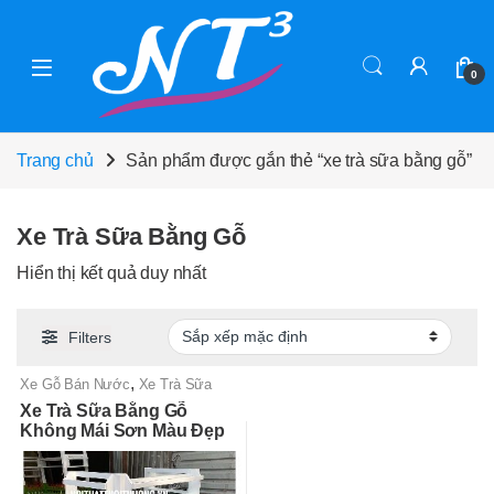
Skip to navigation
Skip to content
0
Trang chủ
Sản phẩm được gắn thẻ “xe trà sữa bằng gỗ”
Xe Trà Sữa Bằng Gỗ
Hiển thị kết quả duy nhất
Filters
,
Xe Gỗ Bán Nước
Xe Trà Sữa
Đẹp, Độc lạ, Giá Rẻ Tận Xưởng
Xe Trà Sữa Bằng Gỗ
Không Mái Sơn Màu Đẹp
Lạ