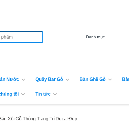
or:
Bán Nước
Quầy Bar Gỗ
Bàn Ghế Gỗ
Bà
chúng tôi
Tin tức
Bán Xôi Gỗ Thông Trang Trí Decal Đẹp