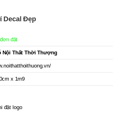
í Decal Đẹp
 đơn đặt
 Nội Thất Thời Thượng
w.noithatthoithuong.vn/
60cm x 1m9
i đặt logo