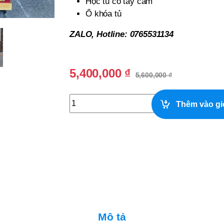
Hộc tủ có tay cầm
Ổ khóa tủ
ZALO, Hotline: 0765531134
5,400,000
₫
5,600,000
₫
Xe Bán Xôi Gỗ Thông Trang Trí Decal Đẹp
Thêm vào gi
Mô tả