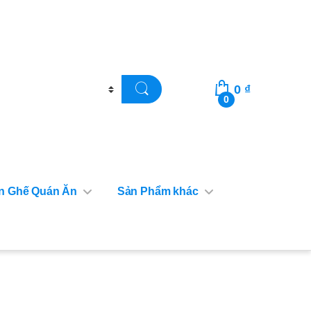
0
₫
0
n Ghế Quán Ăn
Sản Phẩm khác