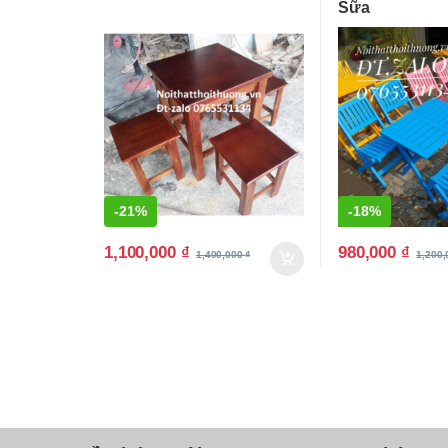
Sữa
-
21%
-
18%
1,100,000
₫
980,000
₫
1,400,000
₫
1,200