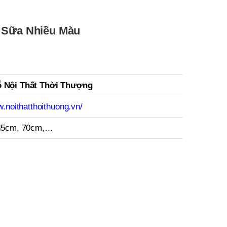
à Sữa Nhiều Màu
 Nội Thất Thời Thượng
w.noithatthoithuong.vn/
45cm, 70cm,…