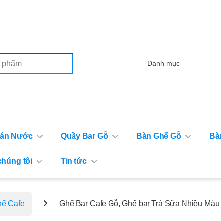
or:
Bán Nước
Quầy Bar Gỗ
Bàn Ghế Gỗ
Bà
chúng tôi
Tin tức
hế Cafe
Ghế Bar Cafe Gỗ, Ghế bar Trà Sữa Nhiều Màu