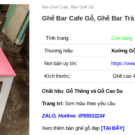
Bàn Ghế Cafe
,
Bàn Ghế Gỗ
🔍
Ghế Bar Cafe Gỗ, Ghế Bar Tr
Tình trạng:
Còn hàng
Thương hiệu:
Xưởng Gỗ
Nơi bán uy tín:
https://ww
Kích thước:
Ghế cao 
Chất liệu:
Gỗ Thông và Gỗ Cao Su
Trang trí:
Sơn màu theo yêu cầu
ZALO, Hotline: 0765531134
Xem thêm bàn ghế gỗ đẹp
[TẠI ĐÂY]