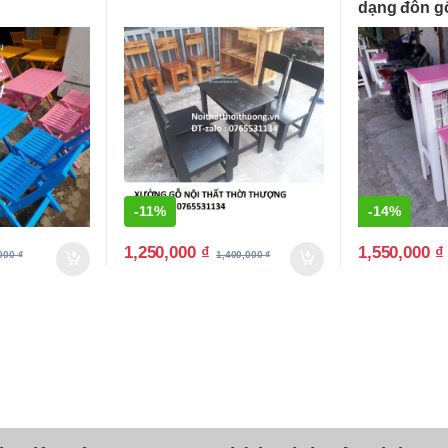
dạng đôn g
-
11%
-
14%
1,250,000
₫
1,550,000
₫
,000
₫
1,400,000
₫