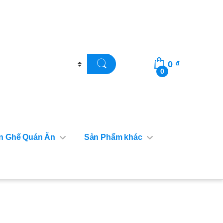
0
₫
0
n Ghế Quán Ăn
Sản Phẩm khác