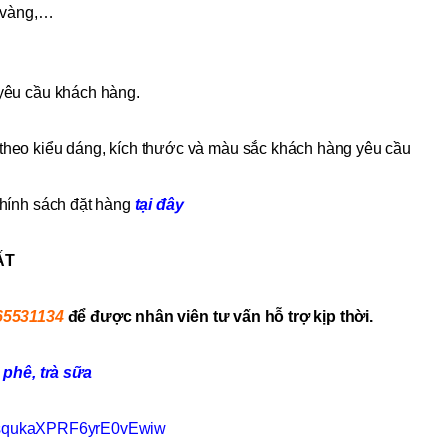
 vàng,…
yêu cầu khách hàng.
heo kiểu dáng, kích thước và màu sắc khách hàng yêu cầu
hính sách đặt hàng
tại đây
ẤT
65531134
để được nhân viên tư vấn hỗ trợ kịp thời.
phê, trà sữa
acsqukaXPRF6yrE0vEwiw