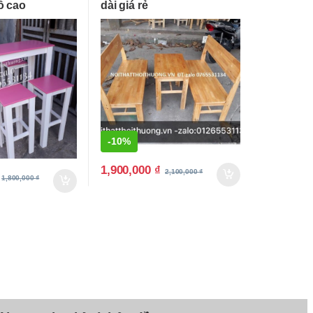
ỗ cao
dài giá rẻ
-
10%
1,900,000
₫
2,100,000
₫
1,800,000
₫