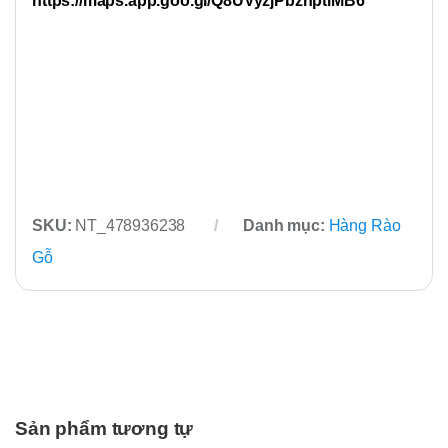
https://maps.app.goo.gl/Q8UVyzjPbzhptiMB6
SKU:
NT_478936238
Danh mục:
Hàng Rào
Gỗ
Sản phẩm tương tự