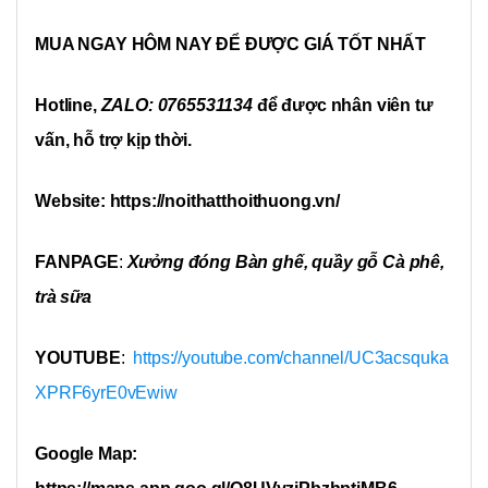
MUA NGAY HÔM NAY ĐỂ ĐƯỢC GIÁ TỐT NHẤT
Hotline,
ZALO: 0765531134
để được nhân viên tư
vấn, hỗ trợ kịp thời.
Website: https://noithatthoithuong.vn/
FANPAGE
:
Xưởng đóng Bàn ghế, quầy gỗ Cà phê,
trà sữa
YOUTUBE
:
https://youtube.com/channel/UC3acsquka
XPRF6yrE0vEwiw
Google Map: