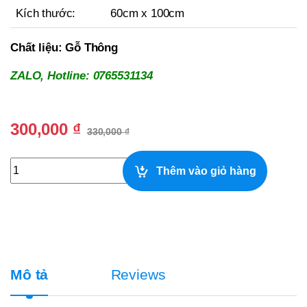
Kích thước:
60cm x 100cm
Chất liệu:
Gỗ Thông
ZALO, Hotline: 0765531134
300,000
₫
330,000
₫
Hàng Rào Gỗ Trang Trí, Hàng Rào Vây Cây, Chắn Động Vật
Thêm vào giỏ hàng
Mô tả
Reviews