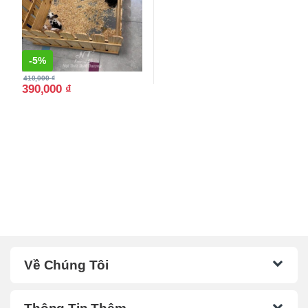
-
5%
410,000
₫
390,000
₫
Về Chúng Tôi