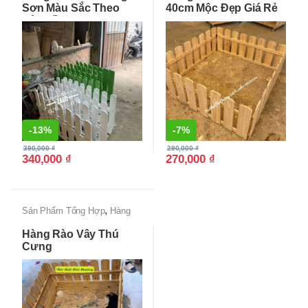
Sơn Màu Sắc Theo
40cm Mộc Đẹp Giá Rẻ
Yêu Cầu
-
13%
-
7%
390,000
₫
290,000
₫
340,000
₫
270,000
₫
,
Sản Phẩm Tổng Hợp
Hàng
Rào Gỗ
Hàng Rào Vây Thú
Cưng