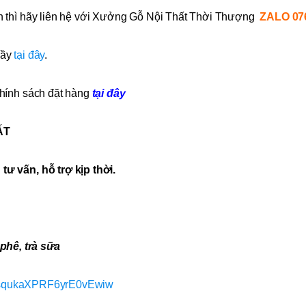
h thì hãy liên hệ với Xưởng Gỗ Nội Thất Thời Thượng
ZALO 07
uầy
tại đây
.
hính sách đặt hàng
tại đây
ẤT
ư vấn, hỗ trợ kịp thời.
hê, trà sữa
acsqukaXPRF6yrE0vEwiw