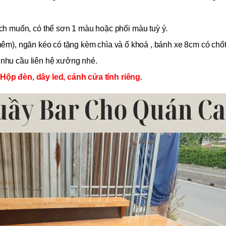
h muốn, có thể sơn 1 màu hoặc phối màu tuỳ ý.
 thêm), ngăn kéo có tặng kèm chìa và ổ khoá , bánh xe 8cm có ch
ó nhu cầu liên hệ xưởng nhé.
 Hộp đèn, dây led, cánh cửa tính riêng.