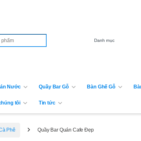
or:
Bán Nước
Quầy Bar Gỗ
Bàn Ghế Gỗ
Bà
chúng tôi
Tin tức
Cà Phê
Quầy Bar Quán Cafe Đẹp