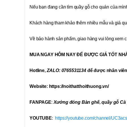
Nếu bạn đang cần tìm quầy gỗ cho quán của mìn
Khách hàng tham khảo thêm nhiều mẫu và giá q
Về bảo hành sản phẩm, giao hàng vui lòng xem c
MUA NGAY HÔM NAY ĐỂ ĐƯỢC GIÁ TỐT NH
Hotline,
ZALO: 0765531134
để được nhân viên t
Website: https://noithatthoithuong.vn/
FANPAGE
:
Xưởng đóng Bàn ghế, quầy gỗ Cà p
YOUTUBE
:
https://youtube.com/channel/UC3