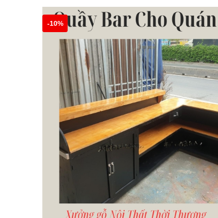
-
10%