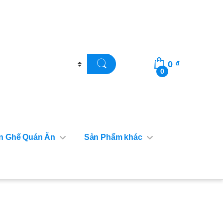
0
₫
0
n Ghế Quán Ăn
Sản Phẩm khác