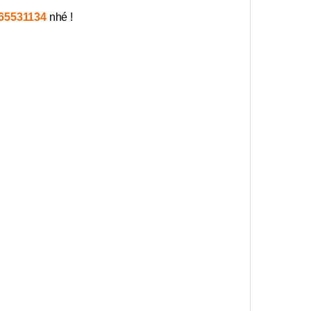
65531134
nhé !