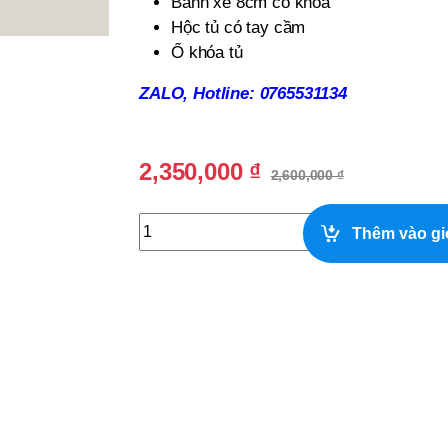
Bánh xe 8cm có khóa
Hộc tủ có tay cầm
Ổ khóa tủ
ZALO, Hotline: 0765531134
2,350,000
₫
2,600,000
₫
Quầy Bar Quán Cafe Đẹp quantity
Thêm vào gi