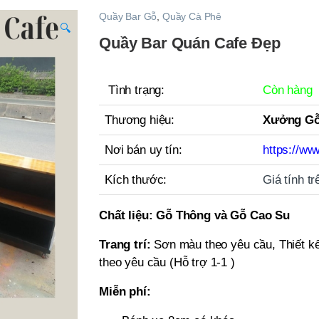
Quầy Bar Gỗ
,
Quầy Cà Phê
🔍
Quầy Bar Quán Cafe Đẹp
Tình trạng:
Còn hàng
Thương hiệu:
Xưởng Gỗ
Nơi bán uy tín:
https://ww
Kích thước:
Giá tính t
Chất liệu:
Gỗ Thông và Gỗ Cao Su
Trang trí:
Sơn màu theo yêu cầu, Thiết kế
theo yêu cầu (Hỗ trợ 1-1 )
Miễn phí: