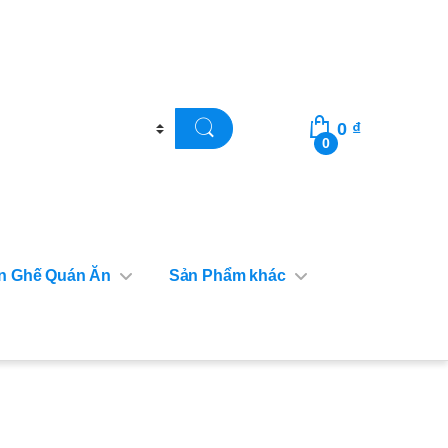
0
₫
0
n Ghế Quán Ăn
Sản Phẩm khác