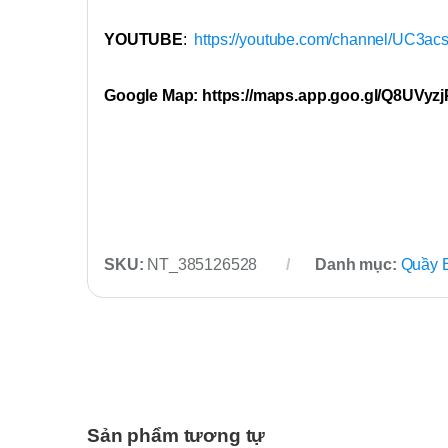
YOUTUBE
:
https://youtube.com/channel/UC3
Google Map: https://maps.app.goo.gl/Q8UVyz
SKU:
NT_385126528
Danh mục:
Quầy 
Sản phẩm tương tự