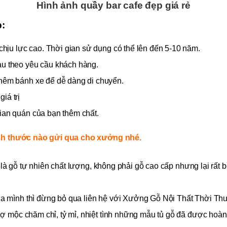
Hình ảnh quầy bar cafe đẹp giá rẻ
p:
 chịu lực cao. Thời gian sử dụng có thể lên đến 5-10 năm.
àu theo yêu cầu khách hàng.
thêm bánh xe để dễ dàng di chuyển.
iá trị
ian quán của bạn thêm chất.
kích thước nào gửi qua cho xưởng nhé.
 là gỗ tự nhiên chất lượng, không phải gỗ cao cấp nhưng lại rất bề
a mình thì đừng bỏ qua liên hệ với Xưởng Gỗ Nội Thất Thời Th
ợ mộc chăm chỉ, tỷ mỉ, nhiệt tình những mẫu tủ gỗ đã được hoà