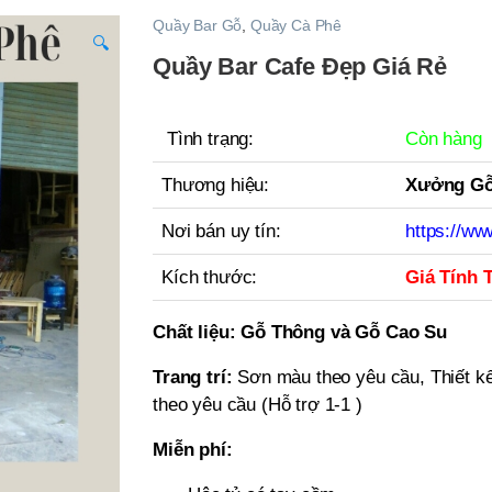
Quầy Bar Gỗ
,
Quầy Cà Phê
🔍
Quầy Bar Cafe Đẹp Giá Rẻ
Tình trạng:
Còn hàng
Thương hiệu:
Xưởng Gỗ
Nơi bán uy tín:
https://ww
Kích thước:
Giá Tính 
Chất liệu:
Gỗ Thông và Gỗ Cao Su
Trang trí:
Sơn màu theo yêu cầu, Thiết kế
theo yêu cầu (Hỗ trợ 1-1 )
Miễn phí: