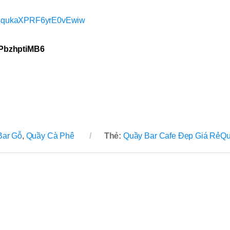
acsqukaXPRF6yrE0vEwiw
jPbzhptiMB6
Bar Gỗ
,
Quầy Cà Phê
Thẻ:
Quầy Bar Cafe Đẹp Giá RẻQu