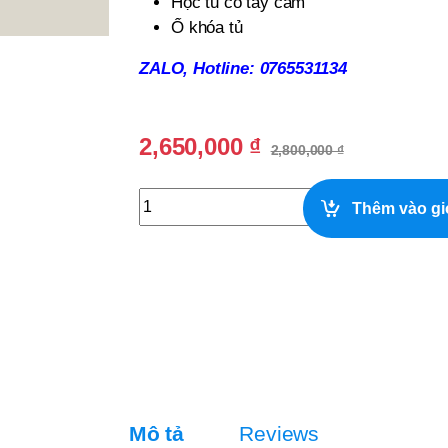
Hộc tủ có tay cầm
Ổ khóa tủ
ZALO, Hotline: 0765531134
2,650,000
₫
2,800,000
₫
Quầy Bar Cafe Đẹp Giá Rẻ quantity
Thêm vào gi
Mô tả
Reviews