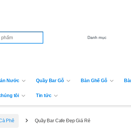
or:
Bán Nước
Quầy Bar Gỗ
Bàn Ghế Gỗ
Bà
chúng tôi
Tin tức
Cà Phê
Quầy Bar Cafe Đẹp Giá Rẻ