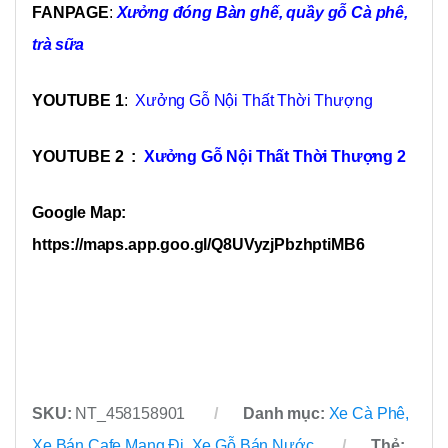
FANPAGE
:
Xưởng đóng Bàn ghế, quầy gỗ Cà phê,
trà sữa
YOUTUBE 1
:
Xưởng Gỗ Nội Thất Thời Thượng
YOUTUBE 2 :
Xưởng Gỗ Nội Thất Thời Thượng 2
Google Map:
https://maps.app.goo.gl/Q8UVyzjPbzhptiMB6
SKU:
NT_458158901
Danh mục:
Xe Cà Phê,
Xe Bán Cafe Mang Đi
,
Xe Gỗ Bán Nước
Thẻ: