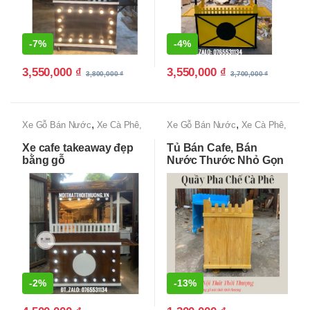
-
7%
-
4%
3,550,000
₫
3,550,000
₫
3,800,000
₫
3,700,000
₫
,
,
Xe Gỗ Bán Nước
Xe Cà Phê,
Xe Gỗ Bán Nước
Xe Cà Phê,
Xe Bán Cafe Mang Đi
Xe Bán Cafe Mang Đi
Xe cafe takeaway đẹp
Tủ Bán Cafe, Bán
bằng gỗ
Nước Thước Nhỏ Gọn
-
2%
-
13%