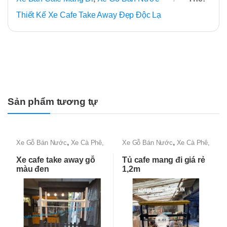
Thiết Kế Xe Cafe Take Away Đẹp Độc Lạ
Sản phẩm tương tự
,
,
Xe Gỗ Bán Nước
Xe Cà Phê,
Xe Gỗ Bán Nước
Xe Cà Phê,
Xe Bán Cafe Mang Đi
Xe Bán Cafe Mang Đi
Xe cafe take away gỗ
Tủ cafe mang đi giá rẻ
màu đen
1,2m