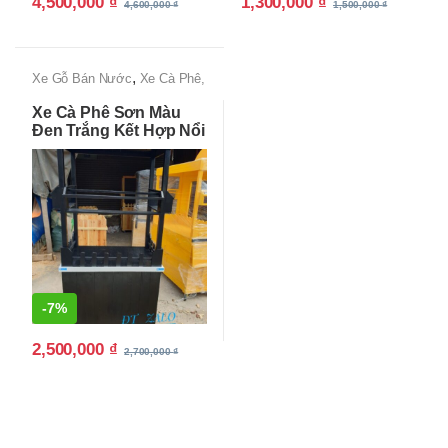
4,500,000
₫
1,300,000
₫
4,600,000
₫
1,500,000
₫
,
Xe Gỗ Bán Nước
Xe Cà Phê,
Xe Bán Cafe Mang Đi
Xe Cà Phê Sơn Màu
Đen Trắng Kết Hợp Nổi
Bật
-
7%
2,500,000
₫
2,700,000
₫