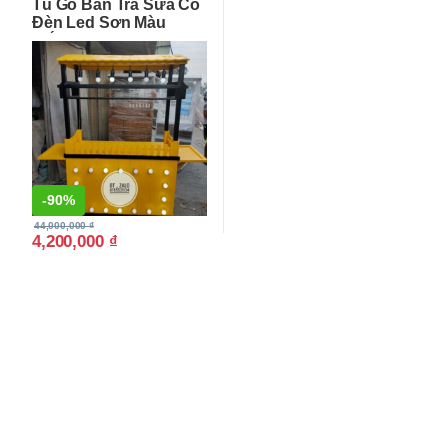
Tủ Gỗ Bán Trà Sữa Có
Xưởng
Đèn Led Sơn Màu
Trắng Đen
-
90%
44,000,000
₫
4,200,000
₫