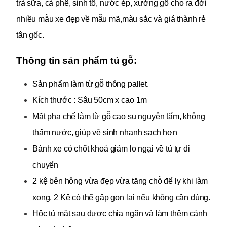
trà sữa, cà phê, sinh tố, nước ép, xưởng gỗ cho ra đời
nhiều mẫu xe đẹp về mẫu mã,màu sắc và giá thành rẻ
tận gốc.
Thông tin sản phẩm tủ gỗ:
Sản phẩm làm từ gỗ thông pallet.
Kích thước : Sâu 50cm x cao 1m
Mặt pha chế làm từ gỗ cao su nguyên tấm, không
thấm nước, giúp vệ sinh nhanh sạch hơn
Bánh xe có chốt khoá giảm lo ngại về tủ tự di
chuyển
2 kệ bên hông vừa đẹp vừa tăng chỗ để ly khi làm
xong. 2 Kệ có thể gập gọn lại nếu không cần dùng.
Hộc tủ mặt sau được chia ngăn và làm thêm cánh