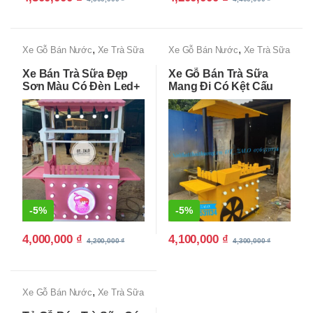
,
,
Xe Gỗ Bán Nước
Xe Trà Sữa
Xe Gỗ Bán Nước
Xe Trà Sữa
Đẹp, Độc lạ, Giá Rẻ Tận
Đẹp, Độc lạ, Giá Rẻ Tận
Xe Bán Trà Sữa Đẹp
Xe Gỗ Bán Trà Sữa
Xưởng
Xưởng
Sơn Màu Có Đèn Led+
Mang Đi Có Kệt Cấu
Logo
Đẹp
-
5%
-
5%
4,000,000
₫
4,100,000
₫
4,200,000
₫
4,300,000
₫
,
Xe Gỗ Bán Nước
Xe Trà Sữa
Đẹp, Độc lạ, Giá Rẻ Tận