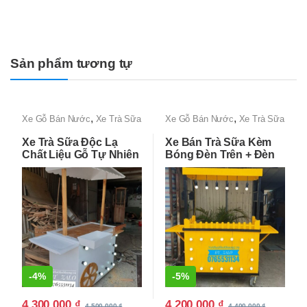
Sản phẩm tương tự
,
,
Xe Gỗ Bán Nước
Xe Trà Sữa
Xe Gỗ Bán Nước
Xe Trà Sữa
Đẹp, Độc lạ, Giá Rẻ Tận
Đẹp, Độc lạ, Giá Rẻ Tận
Xe Trà Sữa Độc Lạ
Xe Bán Trà Sữa Kèm
Xưởng
Xưởng
Chất Liệu Gỗ Tự Nhiên
Bóng Đèn Trên + Đèn
Dưới
-
4%
-
5%
4,300,000
₫
4,200,000
₫
4,500,000
₫
4,400,000
₫