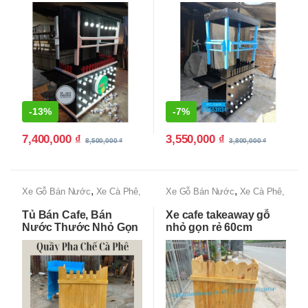
đen
-
13%
-
7%
7,400,000
₫
3,550,000
₫
8,500,000
₫
3,800,000
₫
,
,
Xe Gỗ Bán Nước
Xe Cà Phê,
Xe Gỗ Bán Nước
Xe Cà Phê,
Xe Bán Cafe Mang Đi
Xe Bán Cafe Mang Đi
Tủ Bán Cafe, Bán
Xe cafe takeaway gỗ
Nước Thước Nhỏ Gọn
nhỏ gọn rẻ 60cm