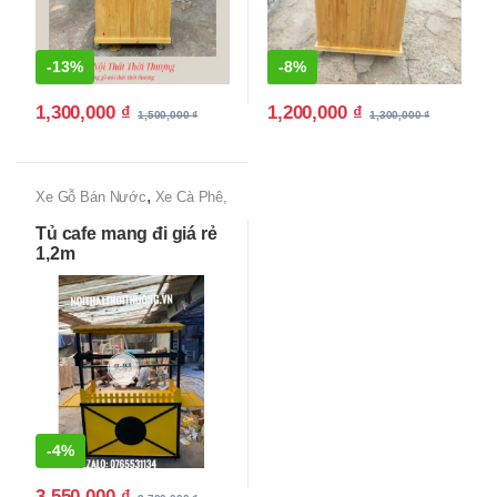
-
13%
-
8%
1,300,000
₫
1,200,000
₫
1,500,000
₫
1,300,000
₫
,
Xe Gỗ Bán Nước
Xe Cà Phê,
Xe Bán Cafe Mang Đi
Tủ cafe mang đi giá rẻ
1,2m
-
4%
3,550,000
₫