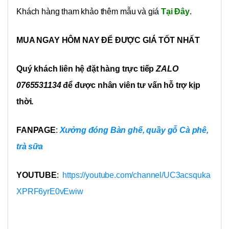
Khách hàng tham khảo thêm mẫu và giá
Tại Đây
.
MUA NGAY HÔM NAY ĐỂ ĐƯỢC GIÁ TỐT NHẤT
Quý khách liên hệ đặt hàng trực tiếp
ZALO
0765531134
để được nhân viên tư vấn hỗ trợ kịp
thời.
FANPAGE
:
Xưởng đóng Bàn ghế, quầy gỗ Cà phê,
trà sữa
YOUTUBE
:
https://youtube.com/channel/UC3acsquka
XPRF6yrE0vEwiw