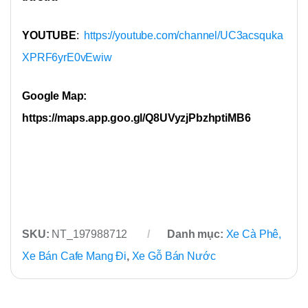
YOUTUBE
:
https://youtube.com/channel/UC3acsquka
XPRF6yrE0vEwiw
Google Map:
https://maps.app.goo.gl/Q8UVyzjPbzhptiMB6
SKU:
NT_197988712
Danh mục:
Xe Cà Phê,
Xe Bán Cafe Mang Đi
,
Xe Gỗ Bán Nước