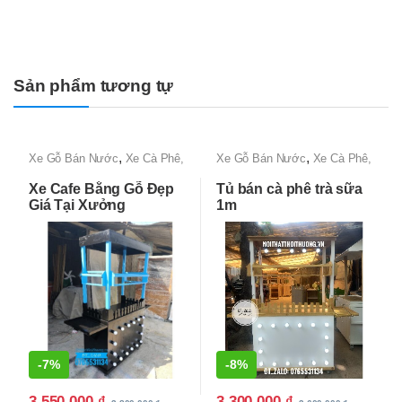
Sản phẩm tương tự
,
,
Xe Gỗ Bán Nước
Xe Cà Phê,
Xe Gỗ Bán Nước
Xe Cà Phê,
Xe Bán Cafe Mang Đi
Xe Bán Cafe Mang Đi
Xe Cafe Bằng Gỗ Đẹp
Tủ bán cà phê trà sữa
Giá Tại Xưởng
1m
-
7%
-
8%
3,550,000
₫
3,300,000
₫