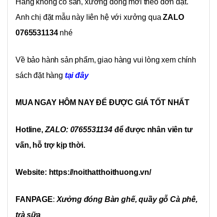
Hàng không có sẵn, xưởng đóng mới theo đơn đặt.
Anh chị đặt mẫu này liên hệ với xưởng qua
ZALO
0765531134
nhé
Về bảo hành sản phẩm, giao hàng vui lòng xem chính
sách đặt hàng
tại đây
MUA NGAY HÔM NAY ĐỂ ĐƯỢC GIÁ TỐT NHẤT
Hotline,
ZALO: 0765531134
để được nhân viên tư
vấn, hỗ trợ kịp thời.
Website: https://noithatthoithuong.vn/
FANPAGE
:
Xưởng đóng Bàn ghế, quầy gỗ Cà phê,
trà sữa