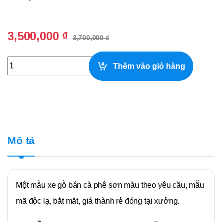
3,500,000
₫
3,700,000
₫
Xe Gỗ Bán Cà Phê Màu Xám Phối Đen 1m quantity
Thêm vào giỏ hàng
Mô tả
Một mẫu xe gỗ bán cà phê sơn màu theo yêu cầu, mẫu
mã độc lạ, bắt mắt, giá thành rẻ đóng tại xưởng.