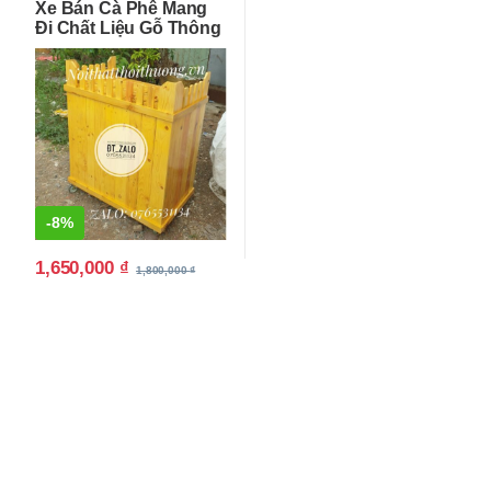
Xe Bán Cà Phê Mang
Đi Chất Liệu Gỗ Thông
Giá Rẻ
-
8%
1,650,000
₫
1,800,000
₫