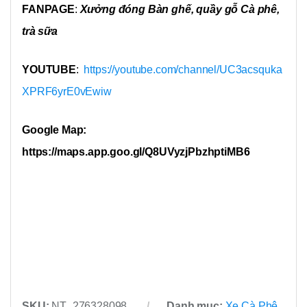
FANPAGE
:
Xưởng đóng Bàn ghế, quầy gỗ Cà phê,
trà sữa
YOUTUBE
:
https://youtube.com/channel/UC3acsquka
XPRF6yrE0vEwiw
Google Map:
https://maps.app.goo.gl/Q8UVyzjPbzhptiMB6
SKU:
NT_276328098
Danh mục:
Xe Cà Phê,