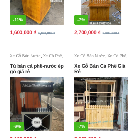
-
11%
-
7%
1,600,000
₫
2,700,000
₫
1,800,000
₫
2,900,000
₫
,
,
Xe Gỗ Bán Nước
Xe Cà Phê,
Xe Gỗ Bán Nước
Xe Cà Phê,
Xe Bán Cafe Mang Đi
Xe Bán Cafe Mang Đi
Tủ bán cà phê-nước ép
Xe Gỗ Bán Cà Phê Giá
gỗ giá rẻ
Rẻ
-
6%
-
7%