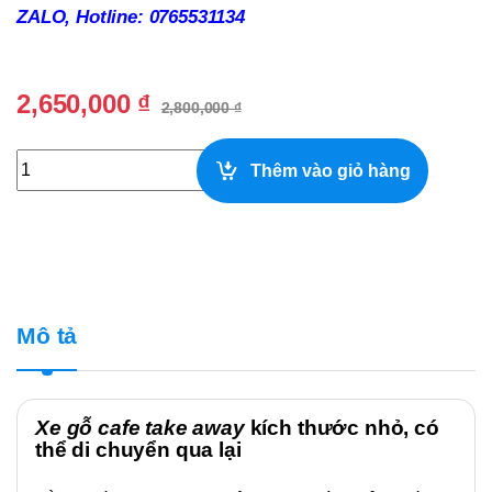
ZALO, Hotline: 0765531134
2,650,000
₫
2,800,000
₫
Xe Gỗ Cafe Take Away Đẹp, Giá Rẻ quantity
Thêm vào giỏ hàng
Mô tả
Xe gỗ cafe take away
kích thước nhỏ, có
thể di chuyển qua lại