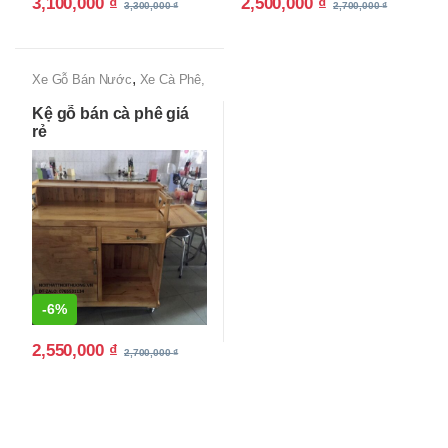
3,100,000
₫
2,500,000
₫
3,300,000
₫
2,700,000
₫
,
Xe Gỗ Bán Nước
Xe Cà Phê,
Xe Bán Cafe Mang Đi
Kệ gỗ bán cà phê giá
rẻ
-
6%
2,550,000
₫
2,700,000
₫