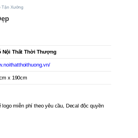
Rẻ Tận Xưởng
Đẹp
 Nội Thất Thời Thượng
w.noithatthoithuong.vn/
0cm x 190cm
 logo miễn phí theo yêu cầu, Decal độc quyền