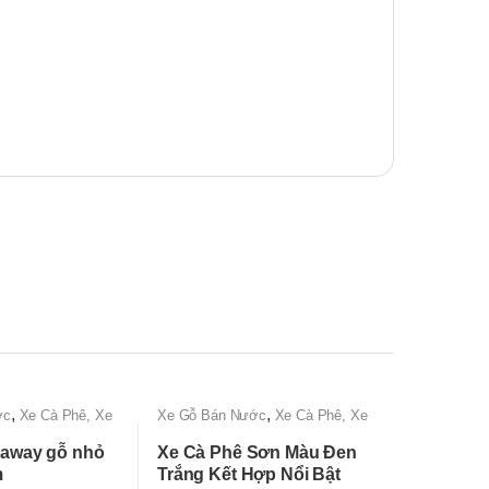
,
,
ớc
Xe Cà Phê, Xe
Xe Gỗ Bán Nước
Xe Cà Phê, Xe
 Đi
Bán Cafe Mang Đi
eaway gỗ nhỏ
Xe Cà Phê Sơn Màu Đen
m
Trắng Kết Hợp Nổi Bật