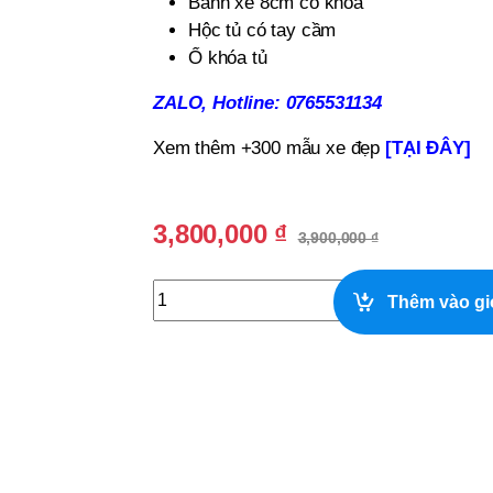
Bánh xe 8cm có khóa
Hộc tủ có tay cầm
Ổ khóa tủ
ZALO, Hotline: 0765531134
Xem thêm +300 mẫu xe đẹp
[TẠI ĐÂY]
3,800,000
₫
3,900,000
₫
Xe Gỗ Bán Trà Sữa Nhỏ Gọn Đẹp quantit
Thêm vào gi