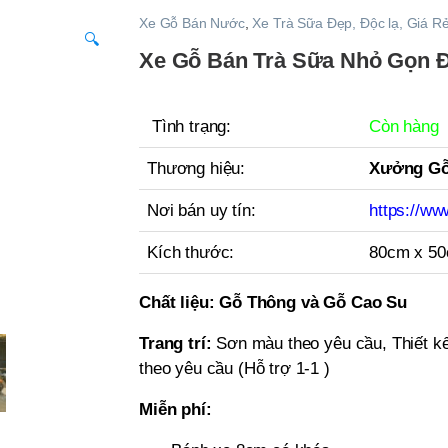
Xe Gỗ Bán Nước
,
Xe Trà Sữa Đẹp, Độc lạ, Giá 
🔍
Xe Gỗ Bán Trà Sữa Nhỏ Gọn 
Tình trạng:
Còn hàng
Thương hiệu:
Xưởng Gỗ
Nơi bán uy tín:
https://ww
Kích thước:
80cm x 5
Chất liệu:
Gỗ Thông và Gỗ Cao Su
Trang trí:
Sơn màu theo yêu cầu, Thiết kế
theo yêu cầu (Hỗ trợ 1-1 )
Miễn phí: