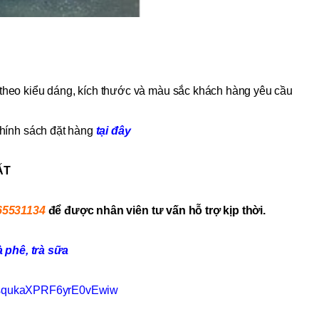
heo kiểu dáng, kích thước và màu sắc khách hàng yêu cầu
hính sách đặt hàng
tại đây
ẤT
65531134
để được nhân viên tư vấn hỗ trợ kịp thời.
phê, trà sữa
acsqukaXPRF6yrE0vEwiw