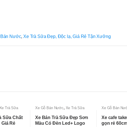
 Bán Nước
,
Xe Trà Sữa Đẹp, Độc lạ, Giá Rẻ Tận Xưởng
,
Xe Trà Sữa
Xe Gỗ Bán Nước
Xe Trà Sữa
Xe Gỗ Bán Nư
Rẻ Tận Xưởng
Đẹp, Độc lạ, Giá Rẻ Tận Xưởng
Bán Cafe Mang
à Sữa Chất
Xe Bán Trà Sữa Đẹp Sơn
Xe cafe tak
 Giá Rẻ
Màu Có Đèn Led+ Logo
gọn rẻ 60c