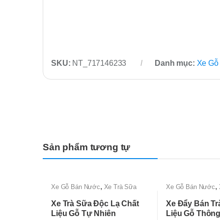
SKU:
NT_717146233
Danh mục:
Xe Gỗ
Sản phẩm tương tự
,
,
Xe Gỗ Bán Nước
Xe Trà Sữa
Xe Gỗ Bán Nước
Đẹp, Độc lạ, Giá Rẻ Tận Xưởng
Đẹp, Độc lạ, Giá 
Xe Trà Sữa Độc Lạ Chất
Xe Đẩy Bán Tr
Liệu Gỗ Tự Nhiên
Liệu Gỗ Thông