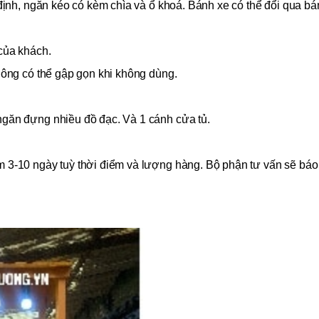
 định, ngăn kéo có kèm chìa và ổ khoá. Bánh xe có thể đổi qua b
 của khách.
 hông có thể gập gọn khi không dùng.
ngăn đựng nhiều đồ đạc. Và 1 cánh cửa tủ.
 3-10 ngày tuỳ thời điểm và lượng hàng. Bộ phận tư vấn sẽ báo c