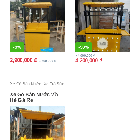
-
9%
-
90%
44,000,000
₫
2,900,000
₫
4,200,000
₫
3,200,000
₫
,
Xe Gỗ Bán Nước
Xe Trà Sữa
Đẹp, Độc lạ, Giá Rẻ Tận
Xe Gỗ Bán Nước Vỉa
Xưởng
Hè Giá Rẻ