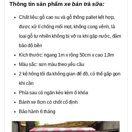
Thông tin sản phẩm
xe bán trà sữa:
Chất liệu: gỗ cao su và gỗ thông pallet kết hợp,
được xử lí chống mối mọt, không cong vênh, là
loại gỗ tự nhiên không bị vỡ ra khi gặp nước, đảm
bảo độ bền
Kích thước: ngang 1m x rộng 50cm x cao 1,9m
Màu sắc: sơn màu theo yêu cầu
2 kệ hông tối đa không gian để đồ, có thể gấp gọn
khi cần
Phía sau có ngăn kéo kèm ổ khóa
Bánh xe 8cm có chốt cố định
Bảo hành 6 tháng