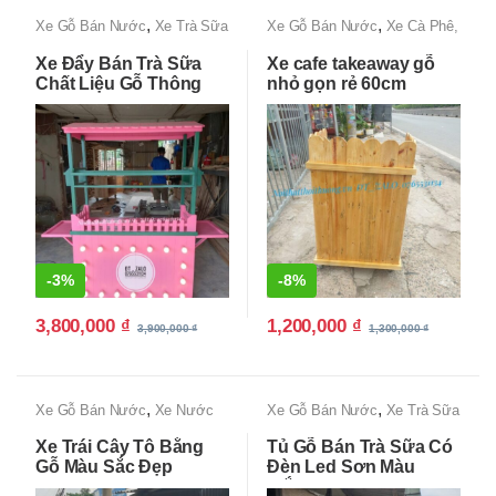
,
,
Xe Gỗ Bán Nước
Xe Trà Sữa
Xe Gỗ Bán Nước
Xe Cà Phê,
Đẹp, Độc lạ, Giá Rẻ Tận
Xe Bán Cafe Mang Đi
Xe Đẩy Bán Trà Sữa
Xe cafe takeaway gỗ
Xưởng
Chất Liệu Gỗ Thông
nhỏ gọn rẻ 60cm
Giá Rẻ
-
3%
-
8%
3,800,000
₫
1,200,000
₫
3,900,000
₫
1,300,000
₫
,
,
Xe Gỗ Bán Nước
Xe Nước
Xe Gỗ Bán Nước
Xe Trà Sữa
Ép Sinh Tố
Đẹp, Độc lạ, Giá Rẻ Tận
Xe Trái Cây Tô Bằng
Tủ Gỗ Bán Trà Sữa Có
Xưởng
Gỗ Màu Sắc Đẹp
Đèn Led Sơn Màu
Trắng Đen