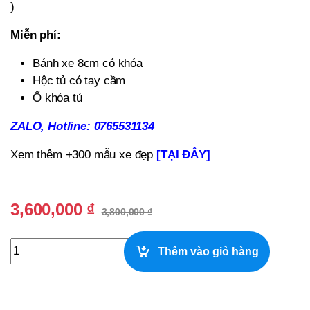
)
Miễn phí:
Bánh xe 8cm có khóa
Hộc tủ có tay cầm
Ổ khóa tủ
ZALO, Hotline: 0765531134
Xem thêm +300 mẫu xe đẹp
[TẠI ĐÂY]
3,600,000
₫
3,800,000
₫
Xe Trà Sữa Màu Hồng Thiết Kế Theo Yêu Cầu Tại Quận 2, 
Thêm vào giỏ hàng