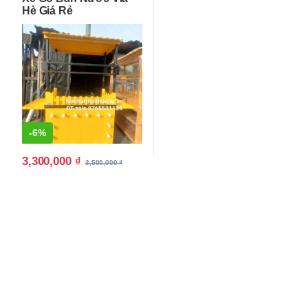
Hè Giá Rẻ
-
6%
3,300,000
₫
3,500,000
₫