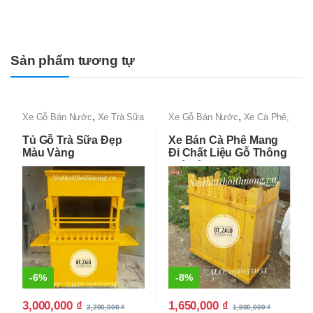
Sản phẩm tương tự
,
,
Xe Gỗ Bán Nước
Xe Trà Sữa
Xe Gỗ Bán Nước
Xe Cà Phê,
Đẹp, Độc lạ, Giá Rẻ Tận
Xe Bán Cafe Mang Đi
Tủ Gỗ Trà Sữa Đẹp
Xe Bán Cà Phê Mang
Xưởng
Màu Vàng
Đi Chất Liệu Gỗ Thông
Giá Rẻ
-
6%
-
8%
3,000,000
₫
1,650,000
₫
3,200,000
₫
1,800,000
₫