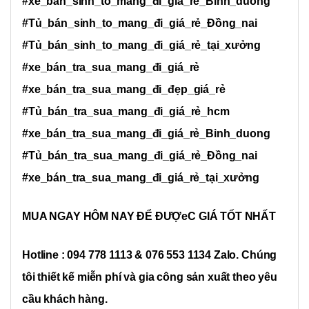
#xe_bán_sinh_to_mang_đi_giá_rẻ_Binh_duong
#Tủ_bán_sinh_to_mang_đi_giá_rẻ_Đồng_nai
#Tủ_bán_sinh_to_mang_đi_giá_rẻ_tại_xưởng
#xe_bán_tra_sua_mang_đi_giá_rẻ
#xe_bán_tra_sua_mang_đi_đẹp_giá_rẻ
#Tủ_bán_tra_sua_mang_đi_giá_rẻ_hcm
#xe_bán_tra_sua_mang_đi_giá_rẻ_Binh_duong
#Tủ_bán_tra_sua_mang_đi_giá_rẻ_Đồng_nai
#xe_bán_tra_sua_mang_đi_giá_rẻ_tại_xưởng
MUA NGAY HÔM NAY ĐỂ ĐƯỢeC GIÁ TỐT NHẤT
Hotline : 094 778 1113 & 076
553
1134 Zalo. Chúng
tôi thiết kế miễn phí và gia công sản xuất theo yêu
cầu khách hàng.