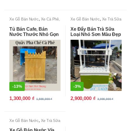
,
,
Xe Gỗ Bán Nước
Xe Cà Phê,
Xe Gỗ Bán Nước
Xe Trà Sữa
Xe Bán Cafe Mang Đi
Đẹp, Độc lạ, Giá Rẻ Tận
Tủ Bán Cafe, Bán
Xe Đẩy Bán Trà Sữa
Xưởng
Nước Thước Nhỏ Gọn
Loại Nhỏ Sơn Màu Đẹp
-
13%
-
3%
1,300,000
₫
2,900,000
₫
1,500,000
₫
3,000,000
₫
,
Xe Gỗ Bán Nước
Xe Trà Sữa
Đẹp, Độc lạ, Giá Rẻ Tận
Xe Gỗ Bán Nước Vỉa
Xưởng