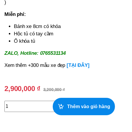
)
Miễn phí:
Bánh xe 8cm có khóa
Hộc tủ có tay cầm
Ổ khóa tủ
ZALO, Hotline: 0765531134
Xem thêm +300 mẫu xe đẹp
[TẠI ĐÂY]
2,900,000
₫
3,200,000
₫
Xe Trái Cây Tô Bằng Gỗ Màu Sắc Đẹp quantity
Thêm vào giỏ hàng