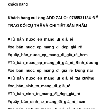
khách hàng.
Khách hang vui long ADD ZALO : 0765531134 .ĐỂ
TRAO ĐỔI CỤ THỂ VÀ CHI TIẾT SẢN PHẨM
#Tủ_bán_nuoc_ep_mang_đi_giá_rẻ
#xe_bán_nuoc_ep_mang_đi_đẹp_giá_rẻ
#quầy_bán_nuoc_ep_mang_đi_giá_rẻ_hcm
#Tủ_bán_nuoc_ep_mang_đi_giá_rẻ_Binh_duong
#xe_bán_nuoc_ep_mang_đi_giá_rẻ_Đồng_nai
#Tủ_bán_nuoc_ep_mang_đi_giá_rẻ_tại_xưởng
#xe_bán_sinh_to_mang_đi_giá_rẻ
#Tủ_bán_sinh_to_mang_đi_đẹp_giá_rẻ
#quầy_bán_sinh_to_mang_đi_giá_rẻ_hcm