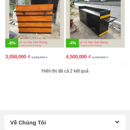
-
8%
-
4%
3,050,000
₫
4,500,000
₫
3,300,000
₫
4,700,000
₫
Hiển thị tất cả 2 kết quả
Về Chúng Tôi