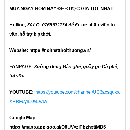
MUA NGAY HÔM NAY ĐỂ ĐƯỢC GIÁ TỐT NHẤT
Hotline,
ZALO: 0765531134
để được nhân viên tư
vấn, hỗ trợ kịp thời.
Website: https://noithatthoithuong.vn/
FANPAGE
:
Xưởng đóng Bàn ghế, quầy gỗ Cà phê,
trà sữa
YOUTUBE
:
https://youtube.com/channel/UC3acsquka
XPRF6yrE0vEwiw
Google Map:
https://maps.app.goo.gl/Q8UVyzjPbzhptiMB6