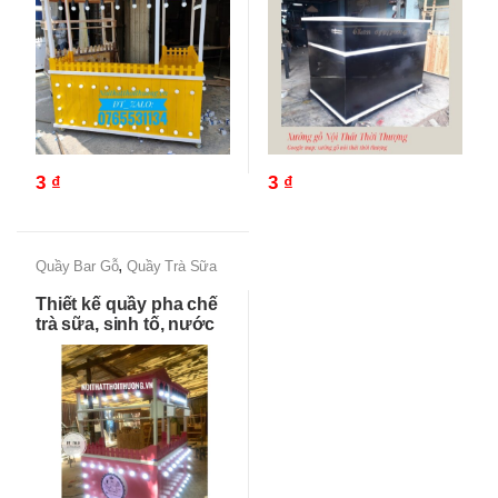
3
₫
3
₫
,
Quầy Bar Gỗ
Quầy Trà Sữa
Thiết kế quầy pha chế
trà sữa, sinh tố, nước
ép, trà chanh đẹp