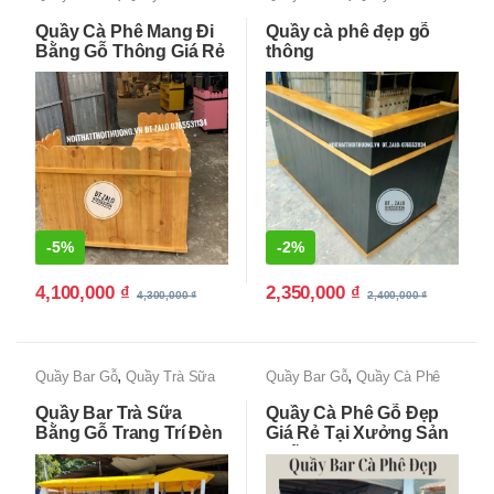
Quầy Cà Phê Mang Đi
Quầy cà phê đẹp gỗ
Bằng Gỗ Thông Giá Rẻ
thông
-
2%
-
5%
2,350,000
₫
4,100,000
₫
2,400,000
₫
4,300,000
₫
,
,
Quầy Bar Gỗ
Quầy Trà Sữa
Quầy Bar Gỗ
Quầy Cà Phê
Quầy Bar Trà Sữa
Quầy Cà Phê Gỗ Đẹp
Bằng Gỗ Trang Trí Đèn
Giá Rẻ Tại Xưởng Sản
Led Đẹp
Xuất