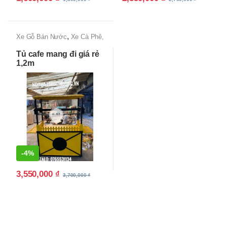
,
Xe Gỗ Bán Nước
Xe Cà Phê,
Xe Bán Cafe Mang Đi
Tủ cafe mang đi giá rẻ
1,2m
-
4%
3,550,000
₫
3,700,000
₫