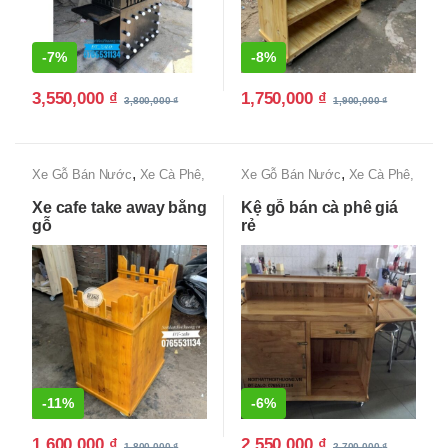
-
7%
-
8%
3,550,000
₫
1,750,000
₫
3,800,000
₫
1,900,000
₫
,
,
Xe Gỗ Bán Nước
Xe Cà Phê,
Xe Gỗ Bán Nước
Xe Cà Phê,
Xe Bán Cafe Mang Đi
Xe Bán Cafe Mang Đi
Xe cafe take away bằng
Kệ gỗ bán cà phê giá
gỗ
rẻ
-
11%
-
6%
1,600,000
₫
2,550,000
₫
1,800,000
₫
2,700,000
₫