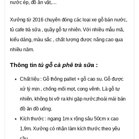
nước ép, đồ ăn vặt,…
Xưởng từ 2016 chuyên đóng các loại xe gỗ bán nước,
tủ cafe trà sữa , quầy gỗ tự nhiên. Với nhiều mẫu mã,
kiểu dáng, màu sắc , chất lượng được nâng cao qua
nhiều năm.
Thông tin
tủ gỗ cà phê trà sữa
:
Chất liệu : Gỗ thông pallet + gỗ cao su. Gỗ được
xử lý mịn , chống mối mọt, cong vênh. Là gỗ tự
nhiên, không bị vỡ ra khi gặp nước,thoái mái bán
đồ ăn đồ uống.
Kích thước : ngang 1m x rộng sâu 50cm x cao
1,9m. Xưởng có nhận làm kích thước theo yêu
cầu.