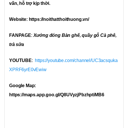
vấn, hỗ trợ kịp thời.
Website: https://noithatthoithuong.vn/
FANPAGE
:
Xưởng đóng Bàn ghế, quầy gỗ Cà phê,
trà sữa
YOUTUBE
:
https://youtube.com/channel/UC3acsquka
XPRF6yrE0vEwiw
Google Map:
https://maps.app.goo.gl/Q8UVyzjPbzhptiMB6