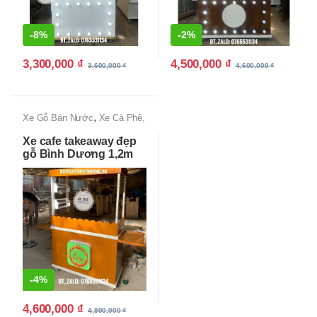
-
8%
-
2%
3,300,000
₫
4,500,000
₫
3,600,000
₫
4,600,000
₫
,
Xe Gỗ Bán Nước
Xe Cà Phê,
Xe Bán Cafe Mang Đi
Xe cafe takeaway đẹp
gỗ Bình Dương 1,2m
-
4%
4,600,000
₫
4,800,000
₫