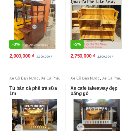
-
3%
-
5%
2,900,000
₫
2,750,000
₫
3,000,000
₫
2,900,000
₫
,
,
Xe Gỗ Bán Nước
Xe Cà Phê,
Xe Gỗ Bán Nước
Xe Cà Phê,
Xe Bán Cafe Mang Đi
Xe Bán Cafe Mang Đi
Tủ bán cà phê trà sữa
Xe cafe takeaway đẹp
1m
bằng gỗ