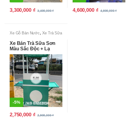
3,300,000
₫
4,600,000
₫
3,400,000
₫
4,800,000
₫
,
Xe Gỗ Bán Nước
Xe Trà Sữa
Đẹp, Độc lạ, Giá Rẻ Tận
Xe Bán Trà Sữa Sơn
Xưởng
Màu Sắc Độc + Lạ
-
5%
2,750,000
₫
2,900,000
₫