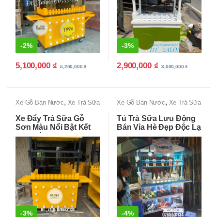
-
2%
-
3%
5,100,000
₫
2,900,000
₫
5,200,000
₫
3,000,000
₫
,
,
Xe Gỗ Bán Nước
Xe Trà Sữa
Xe Gỗ Bán Nước
Xe Trà Sữa
Đẹp, Độc lạ, Giá Rẻ Tận
Đẹp, Độc lạ, Giá Rẻ Tận
Xe Đẩy Trà Sữa Gỗ
Tủ Trà Sữa Lưu Động
Xưởng
Xưởng
Sơn Màu Nổi Bật Kết
Bán Vỉa Hè Đẹp Độc Lạ
Hợp Đèn Led
-
3%
-
4%