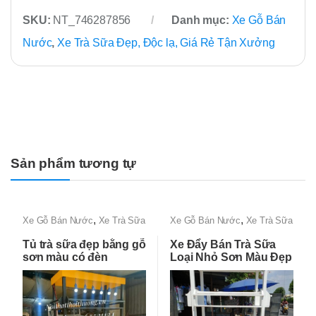
SKU:
NT_746287856
Danh mục:
Xe Gỗ Bán
Nước
,
Xe Trà Sữa Đẹp, Độc lạ, Giá Rẻ Tận Xưởng
Sản phẩm tương tự
,
,
Xe Gỗ Bán Nước
Xe Trà Sữa
Xe Gỗ Bán Nước
Xe Trà Sữa
Đẹp, Độc lạ, Giá Rẻ Tận
Đẹp, Độc lạ, Giá Rẻ Tận
Tủ trà sữa đẹp bằng gỗ
Xe Đẩy Bán Trà Sữa
Xưởng
Xưởng
sơn màu có đèn
Loại Nhỏ Sơn Màu Đẹp