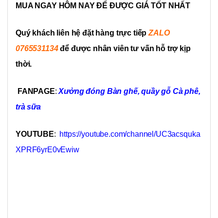
MUA NGAY HÔM NAY ĐỂ ĐƯỢC GIÁ TỐT NHẤT
Quý khách liên hệ đặt hàng trực tiếp
ZALO
0765531134
để được nhân viên tư vấn hỗ trợ kịp
thời.
FANPAGE
:
Xưởng đóng Bàn ghế, quầy gỗ Cà phê,
trà sữa
YOUTUBE
:
https://youtube.com/channel/UC3acsquka
XPRF6yrE0vEwiw