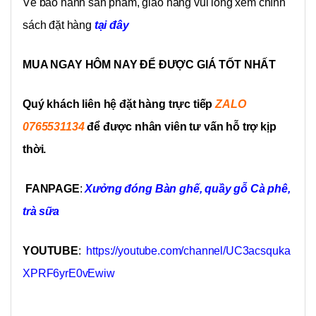
Về bảo hành sản phẩm, giao hàng vui lòng xem chính
sách đặt hàng
tại đây
MUA NGAY HÔM NAY ĐỂ ĐƯỢC GIÁ TỐT NHẤT
Quý khách liên hệ đặt hàng trực tiếp
ZALO
0765531134
để được nhân viên tư vấn hỗ trợ kịp
thời.
FANPAGE
:
Xưởng đóng Bàn ghế, quầy gỗ Cà phê,
trà sữa
YOUTUBE
:
https://youtube.com/channel/UC3acsquka
XPRF6yrE0vEwiw