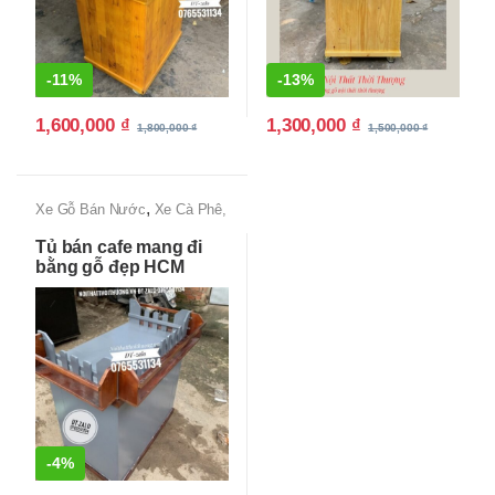
-
11%
-
13%
1,600,000
₫
1,300,000
₫
1,800,000
₫
1,500,000
₫
,
Xe Gỗ Bán Nước
Xe Cà Phê,
Xe Bán Cafe Mang Đi
Tủ bán cafe mang đi
bằng gỗ đẹp HCM
-
4%