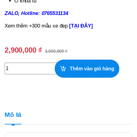
Ổ khóa tủ
ZALO, Hotline: 0765531134
Xem thêm +300 mẫu xe đẹp
[TẠI ĐÂY]
2,900,000
₫
3,000,000
₫
Xe Gỗ Bán Cà Phê Mang Đi, Tủ Trà Sữa, Trà Chanh quanti
Thêm vào giỏ hàng
Mô tả