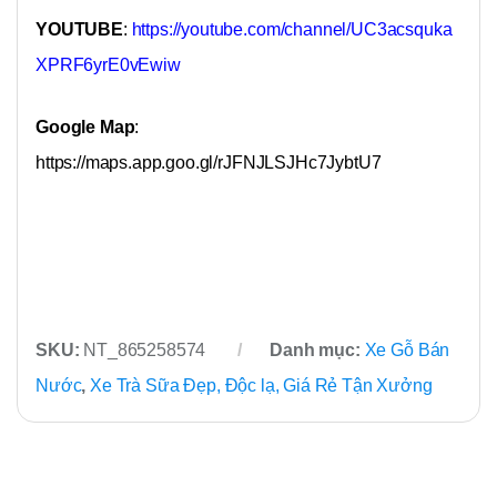
YOUTUBE
:
https://youtube.com/channel/UC3acsquka
XPRF6yrE0vEwiw
Google Map
:
https://maps.app.goo.gl/rJFNJLSJHc7JybtU7
SKU:
NT_865258574
Danh mục:
Xe Gỗ Bán
Nước
,
Xe Trà Sữa Đẹp, Độc lạ, Giá Rẻ Tận Xưởng