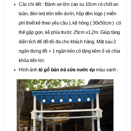
Các chi tiết : Bánh xe lớn cao su 10cm có chốt an
toàn, đèn led tròn trên dưới, hộp đèn logo ( miễn
phí thiết kế theo yêu cầu ), kệ hông ( 30x50cm ) có
thể gập gọn, kệ phía trước 25cm x1,2m. Giúp tăng
diện tích để đồ tối đa cho khách hàng. Mặt sau 2
ngăn đựng đồ + 1 ngăn kéo có tặng kèm ổ và chìa
khóa tiện lợi.
Hình ảnh
tủ gỗ bán trà sữa nước ép
màu xanh :