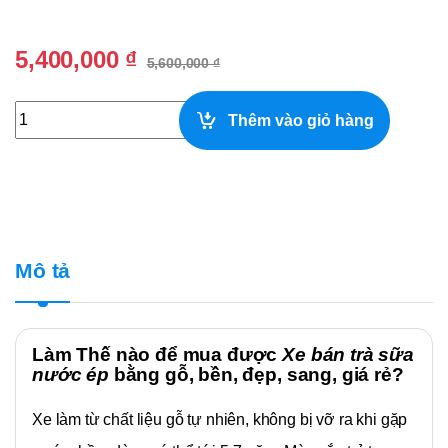
5,400,000
₫
5,600,000
₫
Xe Bán Trà Sữa, Nước Ép Màu Xanh Dương Ngang 1,2m Tạ
Thêm vào giỏ hàng
Mô tả
Làm Thế nào để mua được
Xe bán trà sữa
nước ép
bằng gỗ, bền, đẹp, sang, giá rẻ?
Xe làm từ chất liệu gỗ tự nhiên, không bị vỡ ra khi gặp