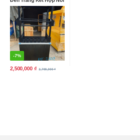
Đen Trắng Kết Hợp Nổi
Bật
-
7%
2,500,000
₫
2,700,000
₫