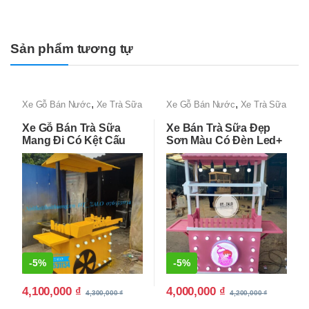
Sản phẩm tương tự
,
,
Xe Gỗ Bán Nước
Xe Trà Sữa
Xe Gỗ Bán Nước
Xe Trà Sữa
Đẹp, Độc lạ, Giá Rẻ Tận
Đẹp, Độc lạ, Giá Rẻ Tận
Xe Gỗ Bán Trà Sữa
Xe Bán Trà Sữa Đẹp
Xưởng
Xưởng
Mang Đi Có Kệt Cấu
Sơn Màu Có Đèn Led+
Đẹp
Logo
-
5%
-
5%
4,100,000
₫
4,000,000
₫
4,300,000
₫
4,200,000
₫