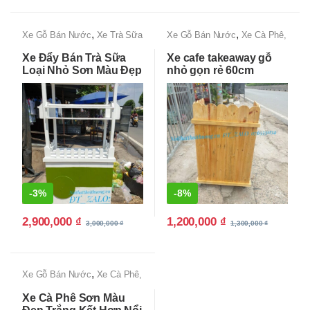
,
,
Xe Gỗ Bán Nước
Xe Trà Sữa
Xe Gỗ Bán Nước
Xe Cà Phê,
Đẹp, Độc lạ, Giá Rẻ Tận
Xe Bán Cafe Mang Đi
Xe Đẩy Bán Trà Sữa
Xe cafe takeaway gỗ
Xưởng
Loại Nhỏ Sơn Màu Đẹp
nhỏ gọn rẻ 60cm
-
3%
-
8%
2,900,000
₫
1,200,000
₫
3,000,000
₫
1,300,000
₫
,
Xe Gỗ Bán Nước
Xe Cà Phê,
Xe Bán Cafe Mang Đi
Xe Cà Phê Sơn Màu